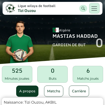
Ligue wilaya de football
Tizi Ouzou
Algérie
MASTIAS HADDAD
0
GARDIEN DE BUT
525
0
6
Minutes jouées
Buts
Matchs joués
A propos
Matchs
Carrière
Naissance:
Tizi Ouzou, AKBIL