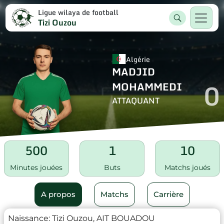
Ligue wilaya de football
Tizi Ouzou
Algérie
MADJID
0
MOHAMMEDI
ATTAQUANT
500
1
10
Minutes jouées
Buts
Matchs joués
A propos
Matchs
Carrière
Naissance:
Tizi Ouzou, AIT BOUADOU