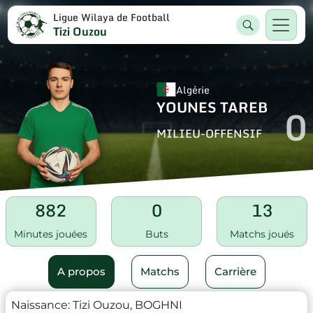
Ligue Wilaya de Football
Tizi Ouzou
Algérie
YOUNES TAREB
0
MILIEU-OFFENSIF
882
0
13
Minutes jouées
Buts
Matchs joués
A propos
Matchs
Carrière
Naissance:
Tizi Ouzou, BOGHNI