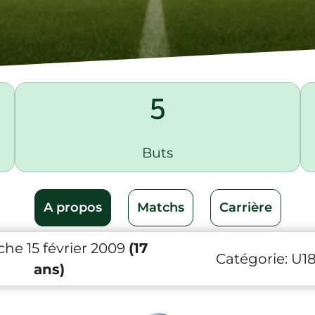
5
Buts
A propos
Matchs
Carrière
he 15 février 2009
(17
Catégorie:
U1
ans)