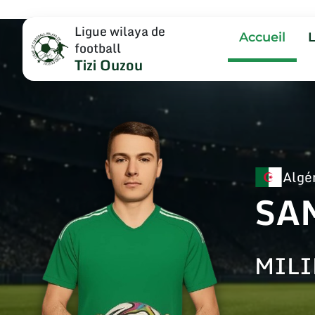
Ligue wilaya de
Accueil
football
Tizi Ouzou
Algé
SA
MILI