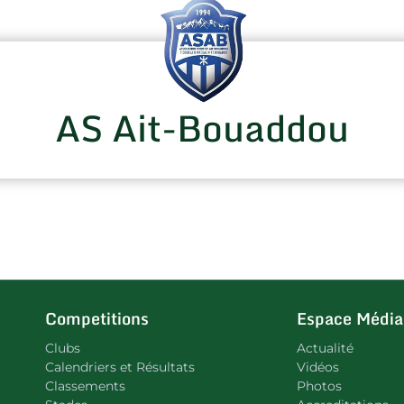
AS Ait-Bouaddou
Competitions
Espace Média
Clubs
Actualité
Calendriers et Résultats
Vidéos
Classements
Photos