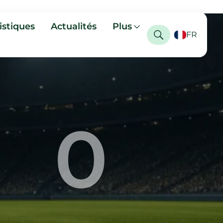
istiques
Actualités
Plus
FR
0