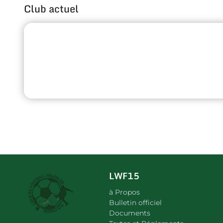
Club actuel
LWF15
à Propos
Bulletin officiel
Documents