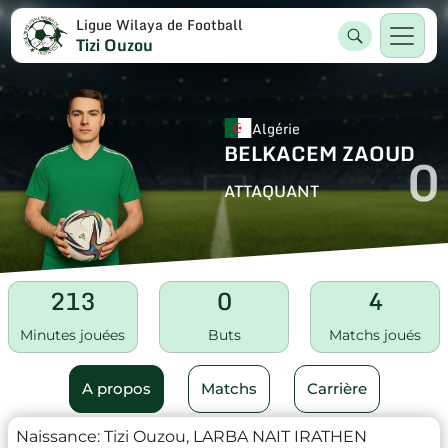
Ligue Wilaya de Football
Tizi Ouzou
Algérie
BELKACEM ZAOUD
0
ATTAQUANT
213
0
4
Minutes jouées
Buts
Matchs joués
A propos
Matchs
Carrière
Naissance:
Tizi Ouzou, LARBA NAIT IRATHEN