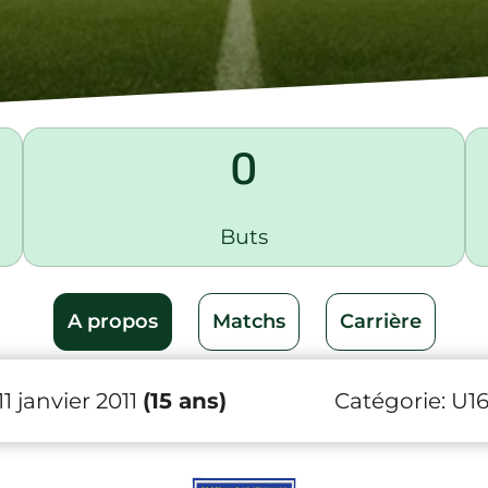
0
Buts
A propos
Matchs
Carrière
1 janvier 2011
(15 ans)
Catégorie:
U1