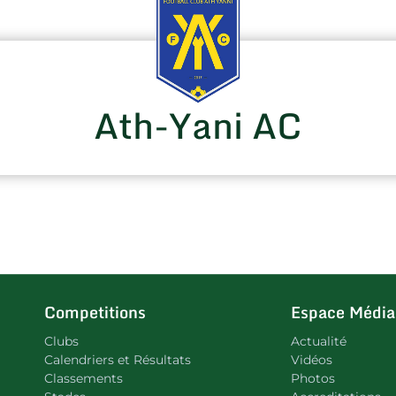
Ath-Yani AC
Competitions
Espace Média
Clubs
Actualité
Calendriers et Résultats
Vidéos
Classements
Photos