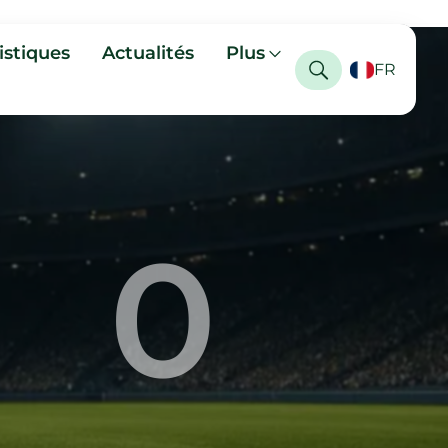
istiques
Actualités
Plus
FR
0