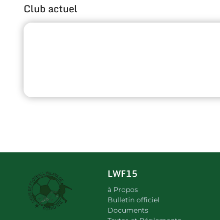
Club actuel
LWF15
à Propos
Bulletin officiel
Documents