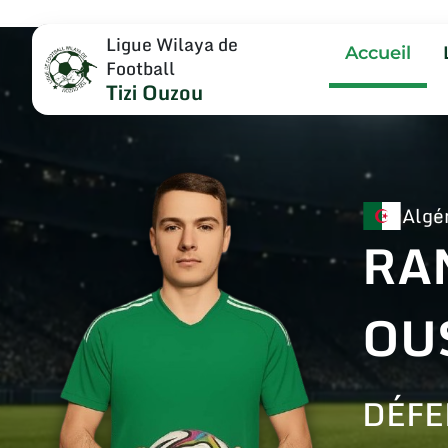
Ligue Wilaya de
Accueil
Football
Tizi Ouzou
Algé
RA
OU
DÉFE