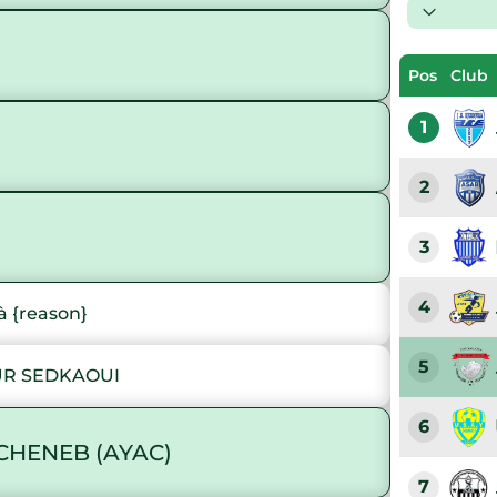
Pos
Club
1
2
3
4
 {reason}
5
R SEDKAOUI
6
CHENEB (AYAC)
7