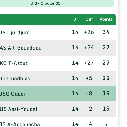
U18 - Groupe 05
J
Diff
Points
14
+26
34
JS Djurdjura
14
+24
27
AS Ait-Bouaddou
14
+27
27
KC T-Azouz
14
+5
22
JT Ouadhias
14
-8
19
JSC Ouacif
14
-2
19
US Assi-Youcef
14
-4
9
JS A-Aggouacha