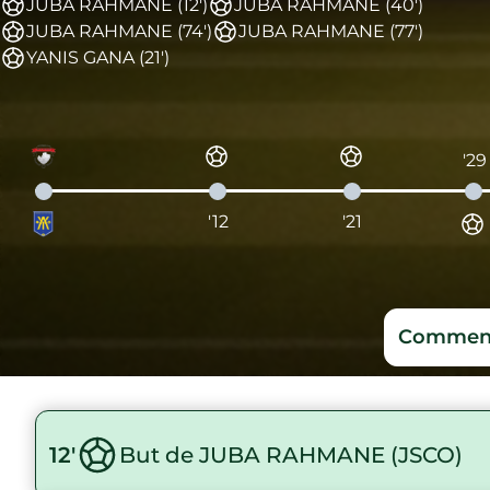
JUBA RAHMANE (12')
JUBA RAHMANE (40')
JUBA RAHMANE (74')
JUBA RAHMANE (77')
YANIS GANA (21')
'29
'12
'21
Comment
12'
But de JUBA RAHMANE (JSCO)