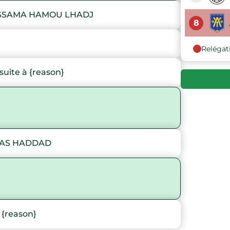
USSAMA HAMOU LHADJ
8
Relégat
uite à {reason}
IAS HADDAD
 {reason}