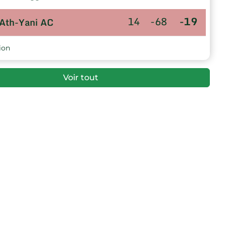
14
-68
-19
Ath-Yani AC
ion
Voir tout