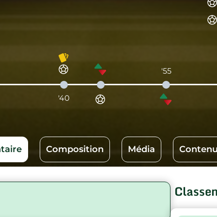
'55
'40
aire
Composition
Média
Contenu
Classe