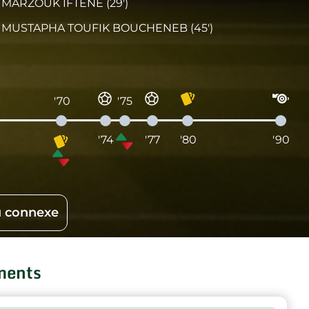
MARZOUK IFTENE (29')
MUSTAPHA TOUFIK BOUCHENEB (45')
'70
'75
'74
'77
'80
'90
 connexe
ments