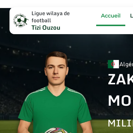
Ligue wilaya de
Accueil
football
Tizi Ouzou
Algé
ZA
MO
MILI