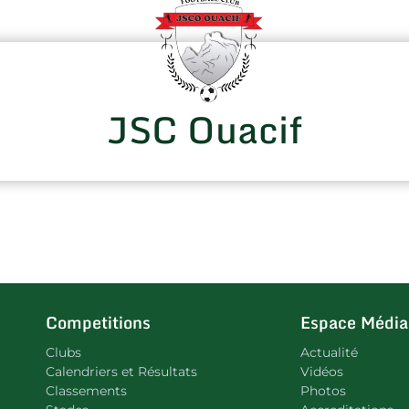
JSC Ouacif
Competitions
Espace Média
Clubs
Actualité
Calendriers et Résultats
Vidéos
Classements
Photos