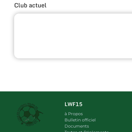
Club actuel
LWF15
à Propos
Bulletin officiel
Documents