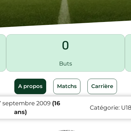
0
Buts
A propos
Matchs
Carrière
7 septembre 2009
(16
Catégorie:
U1
ans)