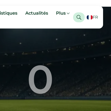
istiques
Actualités
Plus
FR
0