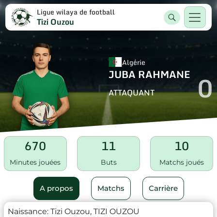
Ligue wilaya de football
Tizi Ouzou
Algérie
JUBA RAHMANE
0
ATTAQUANT
670
11
10
Minutes jouées
Buts
Matchs joués
A propos
Matchs
Carrière
Naissance:
Tizi Ouzou, TIZI OUZOU