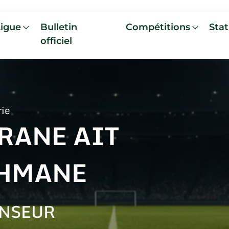
Ligue
Bulletin
Compétitions
Stat
officiel
rie
RANE AIT
HMANE
NSEUR