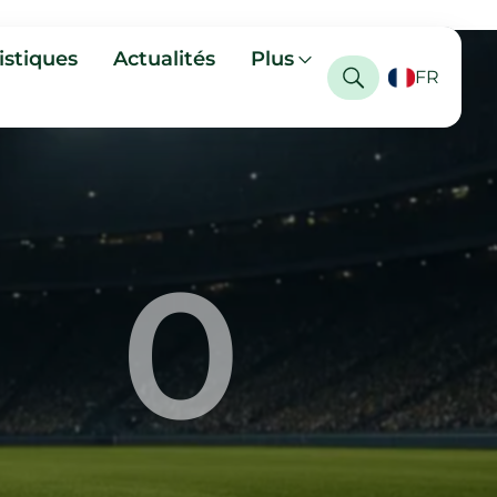
istiques
Actualités
Plus
FR
0