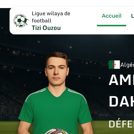
Ligue wilaya de
Accueil
football
Tizi Ouzou
Algé
AM
DA
DÉFE