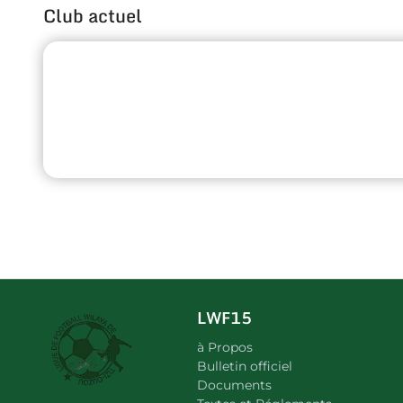
Club actuel
LWF15
à Propos
Bulletin officiel
Documents