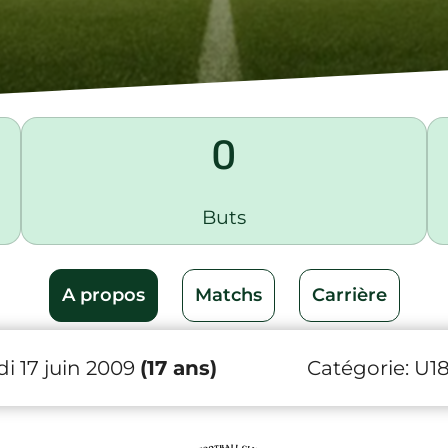
0
Buts
A propos
Matchs
Carrière
i 17 juin 2009
(17 ans)
Catégorie:
U1