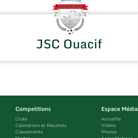
JSC Ouacif
Competitions
Espace Média
Clubs
Actualité
Calendriers et Résultats
Vidéos
Classements
Photos