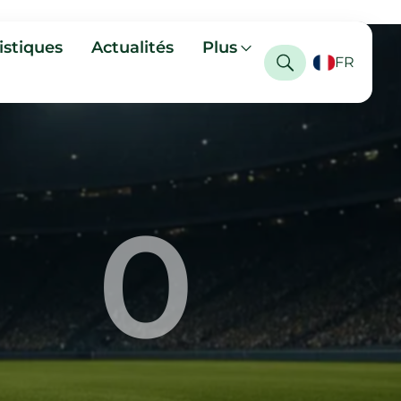
istiques
Actualités
Plus
FR
0