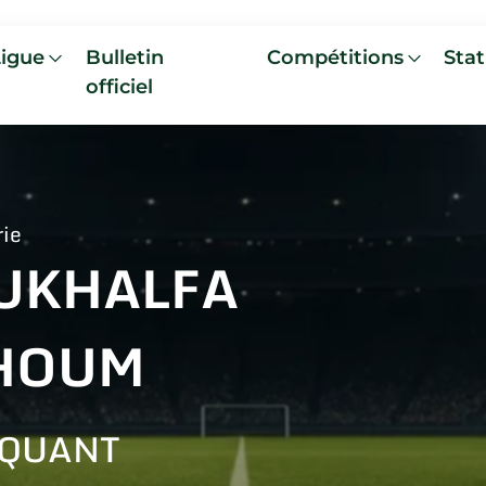
Ligue
Bulletin
Compétitions
Stat
officiel
rie
UKHALFA
HOUM
AQUANT