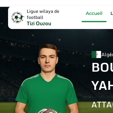
Ligue wilaya de
Accueil
football
Tizi Ouzou
Algé
BO
YA
ATT