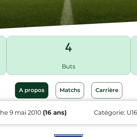
4
Buts
A propos
Matchs
Carrière
he 9 mai 2010
(16 ans)
Catégorie:
U1