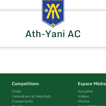
Ath-Yani AC
Competitions
Espace Média
Clubs
Actualité
Calendriers et Résultats
Vidéos
Classements
Photos