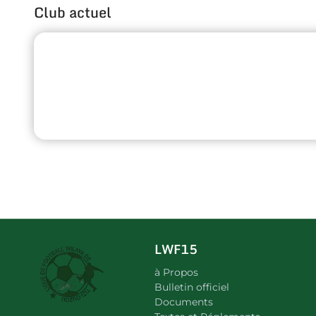
Club actuel
LWF15
à Propos
Bulletin officiel
Documents