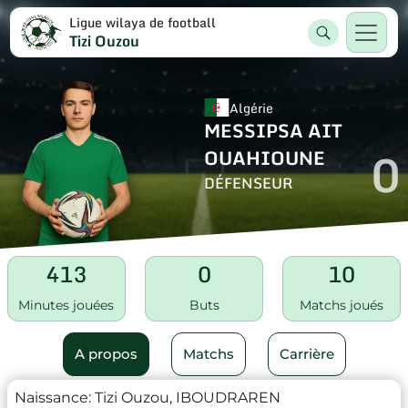
Ligue wilaya de football
Tizi Ouzou
Algérie
MESSIPSA AIT
0
OUAHIOUNE
DÉFENSEUR
413
0
10
Minutes jouées
Buts
Matchs joués
A propos
Matchs
Carrière
Naissance:
Tizi Ouzou, IBOUDRAREN