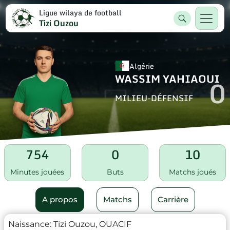
Ligue wilaya de football
Tizi Ouzou
Algérie
WASSIM YAHIAOUI
0
MILIEU-DÉFENSIF
754
0
10
Minutes jouées
Buts
Matchs joués
A propos
Matchs
Carrière
Naissance:
Tizi Ouzou, OUACIF