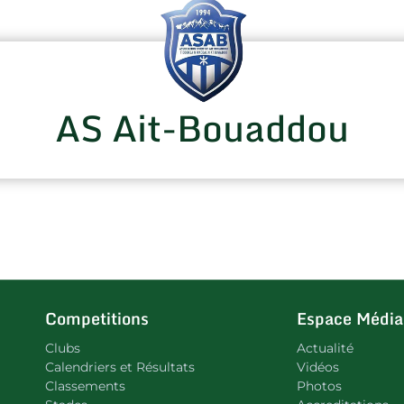
AS Ait-Bouaddou
Competitions
Espace Média
Clubs
Actualité
Calendriers et Résultats
Vidéos
Classements
Photos