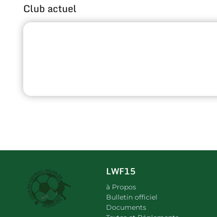
Club actuel
LWF15
à Propos
Bulletin officiel
Documents