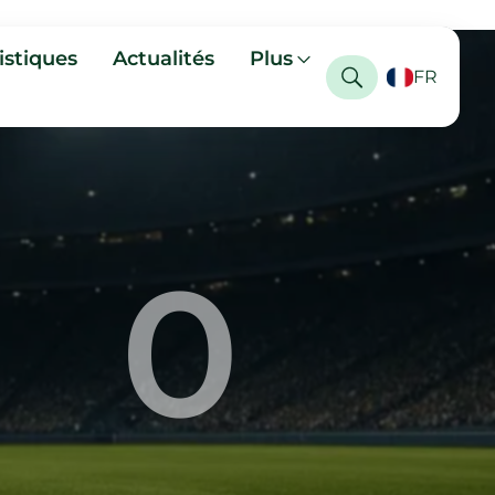
istiques
Actualités
Plus
FR
0