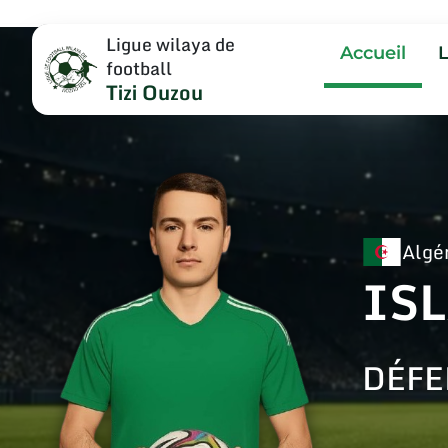
Ligue wilaya de
Accueil
football
Tizi Ouzou
Algé
IS
DÉFE