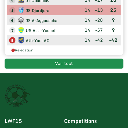
JT Ouadhias
4
14
+13
25
JS Djurdjura
5
14
-28
9
JS A-Aggouacha
6
14
-57
9
US Assi-Youcef
7
14
-42
-42
Ath-Yani AC
8
Relégation
Voir tout
LWF15
Competitions