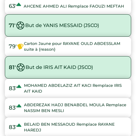
63'
AHCENE AHMED ALI Remplace FAOUZI MEFTAH
71'
But de YANIS MESSAID (JSCO)
Carton Jaune pour RAYANE OULD ABDESSLAM
79'
suite à {reason}
81'
But de IRIS AIT KAID (JSCO)
MOHAMED ABDELAZIZ AIT KACI Remplace IRIS
83'
AIT KAID
ABDEREZAK HADJ BENABDEL MOULA Remplace
83'
NASSIM BEN MESLI
BELAID BEN MESSAOUD Remplace RAYANE
83'
HAREDJ