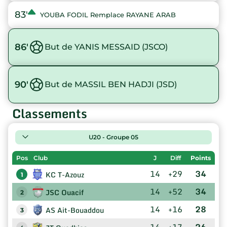
83'
YOUBA FODIL Remplace RAYANE ARAB
86'
But de YANIS MESSAID (JSCO)
90'
But de MASSIL BEN HADJI (JSD)
Classements
U20 - Groupe 05
Pos
Club
J
Diff
Points
14
+29
34
KC T-Azouz
1
14
+52
34
JSC Ouacif
2
14
+16
28
AS Ait-Bouaddou
3
14
+17
26