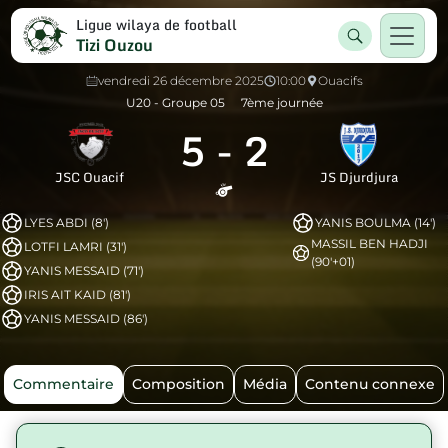
Ligue wilaya de football
Tizi Ouzou
vendredi 26 décembre 2025
10:00
Ouacifs
U20 - Groupe 05
7ème journée
5
-
2
JSC Ouacif
JS Djurdjura
LYES ABDI (8')
YANIS BOULMA (14')
MASSIL BEN HADJI
LOTFI LAMRI (31')
(90'+01)
YANIS MESSAID (71')
IRIS AIT KAID (81')
YANIS MESSAID (86')
Commentaire
Composition
Média
Contenu connexe