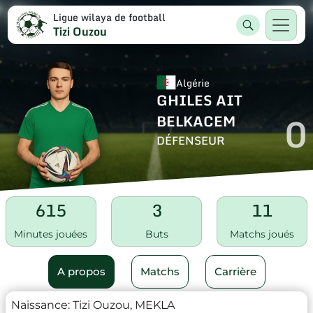
Ligue wilaya de football
Tizi Ouzou
Algérie
GHILES AIT
0
BELKACEM
DÉFENSEUR
615
3
11
Minutes jouées
Buts
Matchs joués
A propos
Matchs
Carrière
Naissance:
Tizi Ouzou, MEKLA