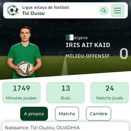
Ligue wilaya de football
Tizi Ouzou
Algérie
IRIS AIT KAID
0
MILIEU-OFFENSIF
1749
13
24
Minutes jouées
Buts
Matchs joués
A propos
Matchs
Carrière
Naissance:
Tizi Ouzou, OUADHIA