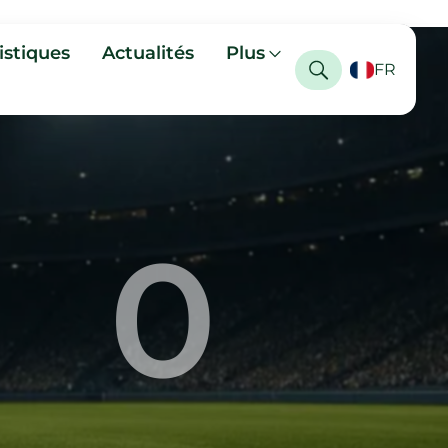
istiques
Actualités
Plus
FR
0