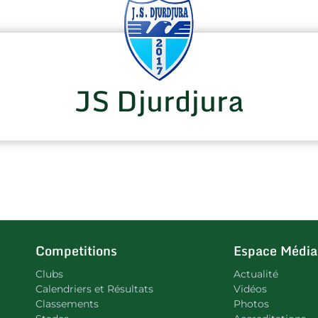
JS Djurdjura
Competitions
Espace Média
Clubs
Actualité
Calendriers et Résultats
Vidéos
Classements
Photos