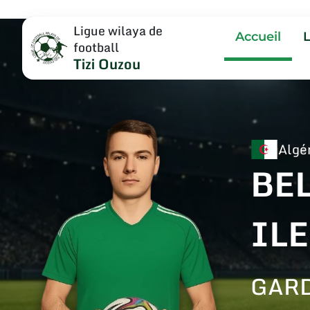
Ligue wilaya de
Accueil
football
Tizi Ouzou
Algé
BE
IL
GARD