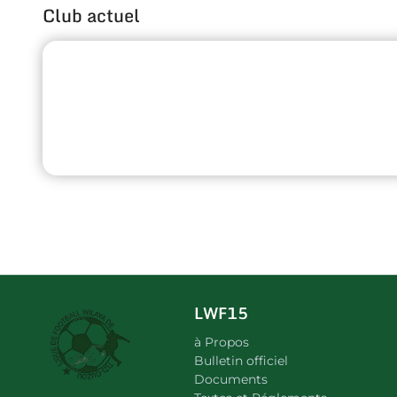
Club actuel
LWF15
à Propos
Bulletin officiel
Documents