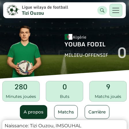
Ligue wilaya de football
Tizi Ouzou
Algérie
YOUBA FODIL
0
MILIEU-OFFENSIF
280
0
9
Minutes jouées
Buts
Matchs joués
A propos
Matchs
Carrière
Naissance:
Tizi Ouzou, IMSOUHAL