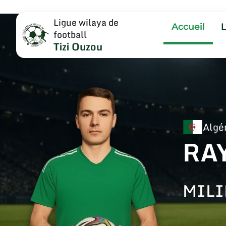
Ligue wilaya de
Accueil
football
Tizi Ouzou
Algé
RA
MILI