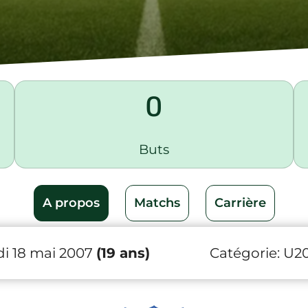
0
Buts
A propos
Matchs
Carrière
i 18 mai 2007
(19 ans)
Catégorie:
U2