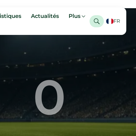
istiques
Actualités
Plus
FR
0