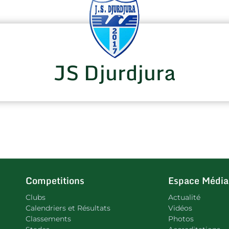
JS Djurdjura
Competitions
Espace Média
Clubs
Actualité
Calendriers et Résultats
Vidéos
Classements
Photos