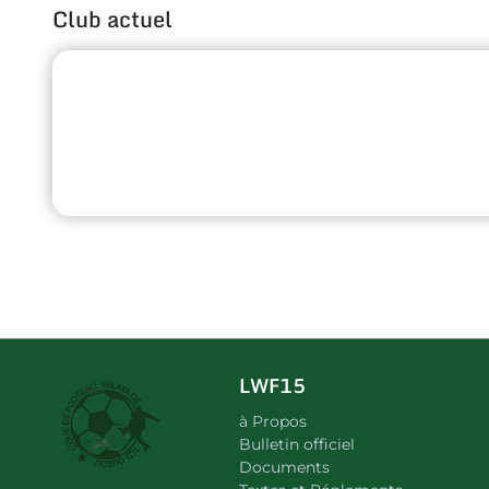
Club actuel
LWF15
à Propos
Bulletin officiel
Documents