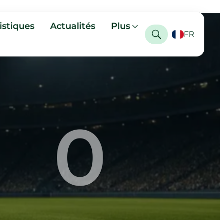
istiques
Actualités
Plus
FR
0