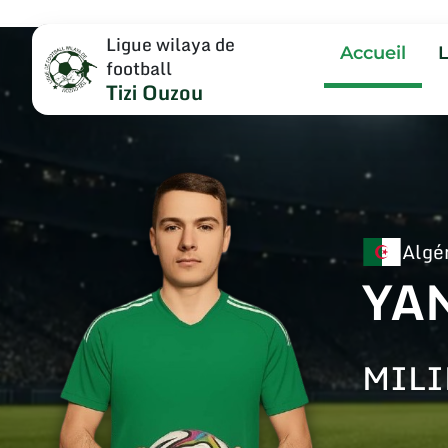
Ligue wilaya de
Accueil
football
Tizi Ouzou
Algé
YA
MILI