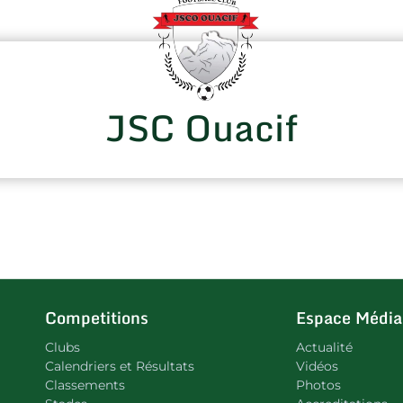
JSC Ouacif
Competitions
Espace Média
Clubs
Actualité
Calendriers et Résultats
Vidéos
Classements
Photos