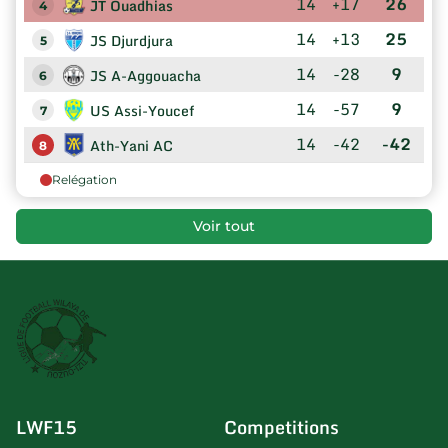
14
+17
26
JT Ouadhias
4
14
+13
25
JS Djurdjura
5
14
-28
9
JS A-Aggouacha
6
14
-57
9
US Assi-Youcef
7
14
-42
-42
Ath-Yani AC
8
Relégation
Voir tout
LWF15
Competitions