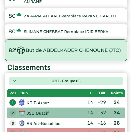
AMRANE
80'
ZAKARIA AIT KACI Remplace RAYANE HAREDJ
80'
SLIMANE CHEBBAT Remplace IDIR BERKAL
82'
But de ABDELKADER CHENOUNE (JTO)
Classements
U20 - Groupe 05
Pos
Club
J
Diff
Points
14
+29
34
KC T-Azouz
1
14
+52
34
JSC Ouacif
2
14
+16
28
AS Ait-Bouaddou
3