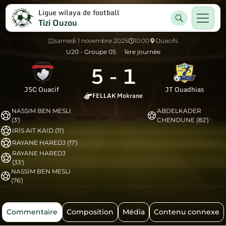
Ligue wilaya de football
Tizi Ouzou
samedi 1 novembre 2025
10:00
Ouacifs
U20 - Groupe 05
1ère journée
5
-
1
JSC Ouacif
JT Ouadhias
FELLAK Mokrane
NASSIM BEN MESLI
ABDELKADER
(3')
CHENOUNE (82')
IRIS AIT KAID (11')
RAYANE HAREDJ (17')
RAYANE HAREDJ
(33')
NASSIM BEN MESLI
(76')
Commentaire
Composition
Média
Contenu connexe