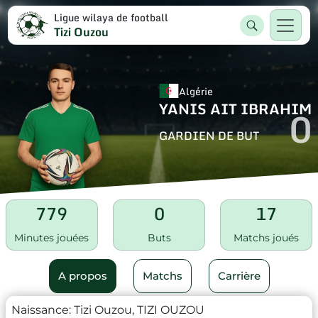
Ligue wilaya de football
Tizi Ouzou
Algérie
YANIS AIT IBRAHIM
0
GARDIEN DE BUT
779
0
17
Minutes jouées
Buts
Matchs joués
A propos
Matchs
Carrière
Naissance:
Tizi Ouzou, TIZI OUZOU