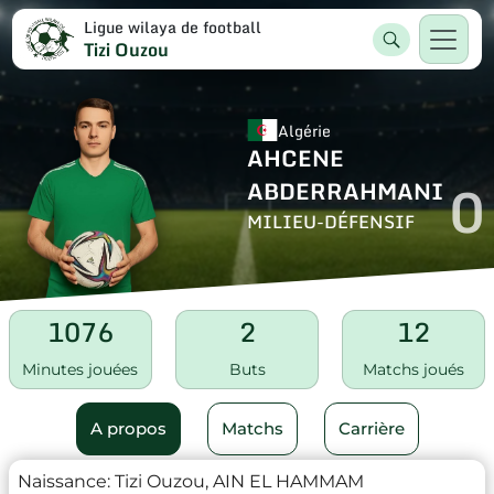
Ligue wilaya de football
Tizi Ouzou
Algérie
AHCENE
0
ABDERRAHMANI
MILIEU-DÉFENSIF
1076
2
12
Minutes jouées
Buts
Matchs joués
A propos
Matchs
Carrière
Naissance:
Tizi Ouzou, AIN EL HAMMAM