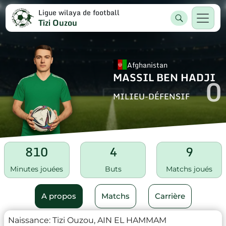
Ligue wilaya de football
Tizi Ouzou
Afghanistan
MASSIL BEN HADJI
0
MILIEU-DÉFENSIF
810
4
9
Minutes jouées
Buts
Matchs joués
A propos
Matchs
Carrière
Naissance:
Tizi Ouzou, AIN EL HAMMAM