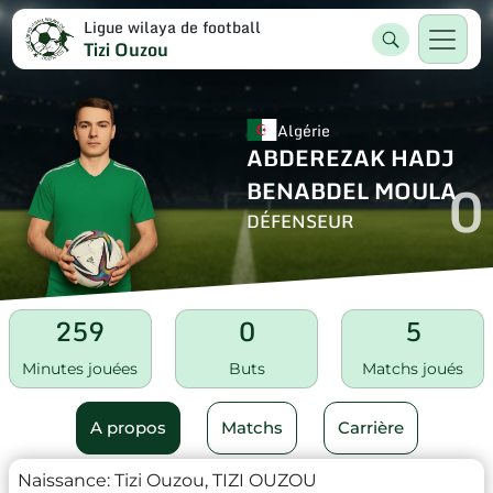
Ligue wilaya de football
Tizi Ouzou
Algérie
ABDEREZAK HADJ
0
BENABDEL MOULA
DÉFENSEUR
259
0
5
Minutes jouées
Buts
Matchs joués
A propos
Matchs
Carrière
Naissance:
Tizi Ouzou, TIZI OUZOU