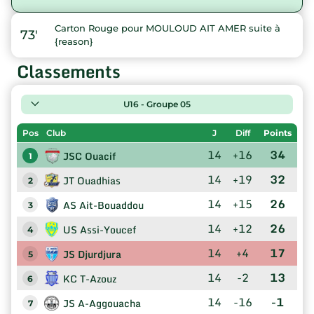
Carton Rouge pour MOULOUD AIT AMER suite à
73'
{reason}
Classements
U16 - Groupe 05
Pos
Club
J
Diff
Points
14
+16
34
JSC Ouacif
1
14
+19
32
JT Ouadhias
2
14
+15
26
AS Ait-Bouaddou
3
14
+12
26
US Assi-Youcef
4
14
+4
17
JS Djurdjura
5
14
-2
13
KC T-Azouz
6
14
-16
-1
JS A-Aggouacha
7