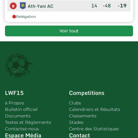
14
-48
-19
Ath-Yani AC
8
Relégation
Voir tout
LWF15
Competitions
à Propos
Clubs
Bulletin officiel
Calendriers et Résultats
Documents
Classements
Textes et Réglements
Stades
Contactez-nous
Centre des Statistiques
Espace Média
Contact