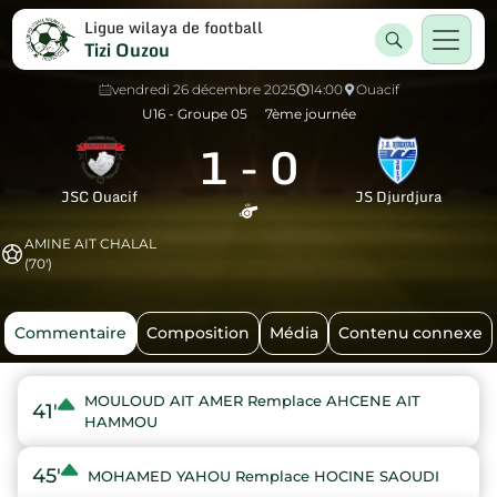
Ligue wilaya de football
Tizi Ouzou
vendredi 26 décembre 2025
14:00
Ouacif
U16 - Groupe 05
7ème journée
1
-
0
JSC Ouacif
JS Djurdjura
AMINE AIT CHALAL
(70')
Commentaire
Composition
Média
Contenu connexe
MOULOUD AIT AMER Remplace AHCENE AIT
41'
HAMMOU
45'
MOHAMED YAHOU Remplace HOCINE SAOUDI