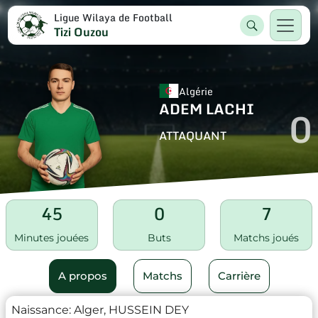
Ligue Wilaya de Football
Tizi Ouzou
Algérie
ADEM LACHI
0
ATTAQUANT
45
0
7
Minutes jouées
Buts
Matchs joués
A propos
Matchs
Carrière
Naissance:
Alger, HUSSEIN DEY