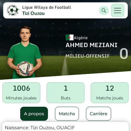
Ligue Wilaya de Football
Tizi Ouzou
Algérie
AHMED MEZIANI
0
MILIEU-OFFENSIF
1006
1
12
Minutes jouées
Buts
Matchs joués
A propos
Matchs
Carrière
Naissance:
Tizi Ouzou, OUACIF