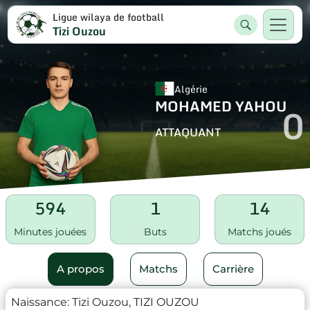
Ligue wilaya de football
Tizi Ouzou
Algérie
MOHAMED YAHOU
0
ATTAQUANT
594
1
14
Minutes jouées
Buts
Matchs joués
A propos
Matchs
Carrière
Naissance:
Tizi Ouzou, TIZI OUZOU