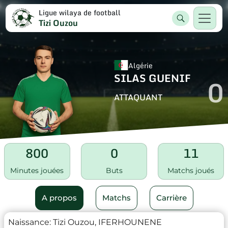
Ligue wilaya de football
Tizi Ouzou
Algérie
SILAS GUENIF
0
ATTAQUANT
800
0
11
Minutes jouées
Buts
Matchs joués
A propos
Matchs
Carrière
Naissance:
Tizi Ouzou, IFERHOUNENE