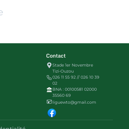
e
Contact
Stade 1er Novembre
Tizi-Ouzou
026 11 55 92 // 026 10 39
02
BNA : 00100581 02000
35560 69
liguewto@gmail.com