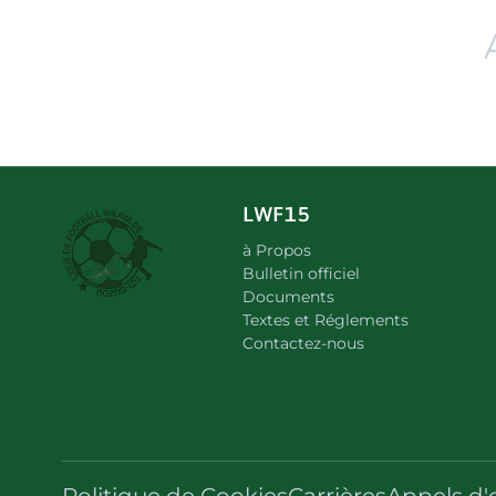
LWF15
à Propos
Bulletin officiel
Documents
Textes et Réglements
Contactez-nous