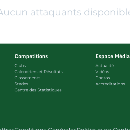
Aucun attaquants disponibl
Competitions
Espace Média
Clubs
Actualité
Calendriers et Résultats
Vidéos
Classements
Photos
Stades
Accreditations
Centre des Statistiques