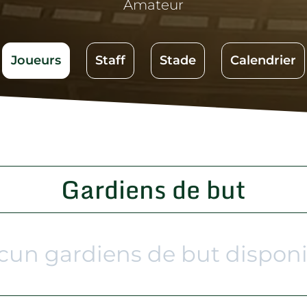
Amateur
Joueurs
Staff
Stade
Calendrier
Gardiens de but
cun gardiens de but disponi