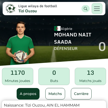
Ligue wilaya de football
Tizi Ouzou
Algérie
MOHAND NAIT
0
SAADA
DÉFENSEUR
1170
0
13
Minutes jouées
Buts
Matchs joués
A propos
Matchs
Carrière
Naissance:
Tizi Ouzou, AIN EL HAMMAM