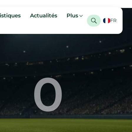
istiques
Actualités
Plus
FR
0