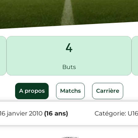
4
Buts
A propos
Matchs
Carrière
6 janvier 2010
(16 ans)
Catégorie:
U1