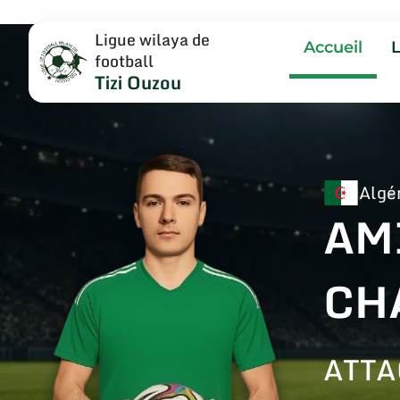
Ligue wilaya de
Accueil
football
Tizi Ouzou
Algé
AM
CH
ATT