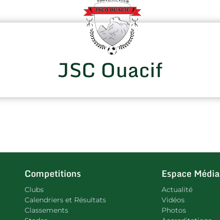
JSC Ouacif
Competitions
Espace Média
Clubs
Actualité
Calendriers et Résultats
Vidéos
Classements
Photos