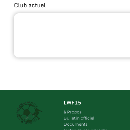
Club actuel
LWF15
à Propos
Bulletin officiel
Documents