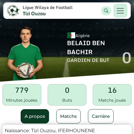
Ligue Wilaya de Football
Tizi Ouzou
Algérie
BELAID BEN
0
BACHIR
GARDIEN DE BUT
779
0
16
Minutes jouées
Buts
Matchs joués
A propos
Matchs
Carrière
Naissance:
Tizi Ouzou, IFERHOUNENE