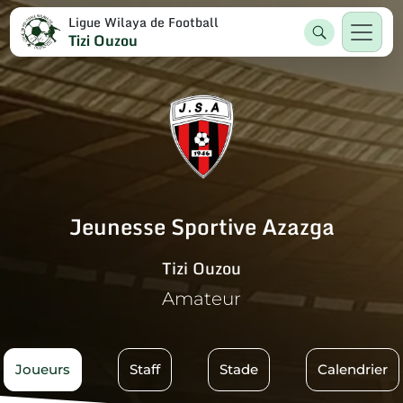
Ligue Wilaya de Football
Tizi Ouzou
Jeunesse Sportive Azazga
Tizi Ouzou
Amateur
Joueurs
Staff
Stade
Calendrier