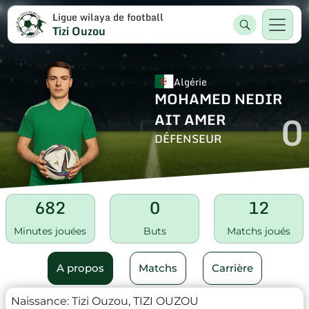
Ligue wilaya de football
Tizi Ouzou
Algérie
MOHAMED NEDIR
0
AIT AMER
DÉFENSEUR
682
0
12
Minutes jouées
Buts
Matchs joués
A propos
Matchs
Carrière
Naissance:
Tizi Ouzou, TIZI OUZOU