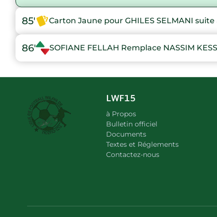
85'
Carton Jaune pour GHILES SELMANI suite 
86'
SOFIANE FELLAH Remplace NASSIM KESS
LWF15
à Propos
Bulletin officiel
Documents
Textes et Réglements
Contactez-nous