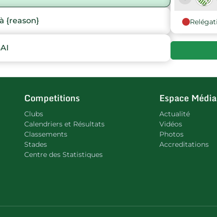
à {reason}
Relégat
9
AI
10
Competitions
Espace Média
Clubs
Actualité
Calendriers et Résultats
Vidéos
Classements
Photos
Stades
Accreditations
Centre des Statistiques