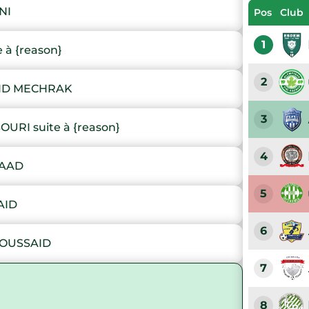
NI
Pos
Club
1
 à {reason}
2
ID MECHRAK
3
RI suite à {reason}
4
SAAD
5
AID
6
BOUSSAID
7
8