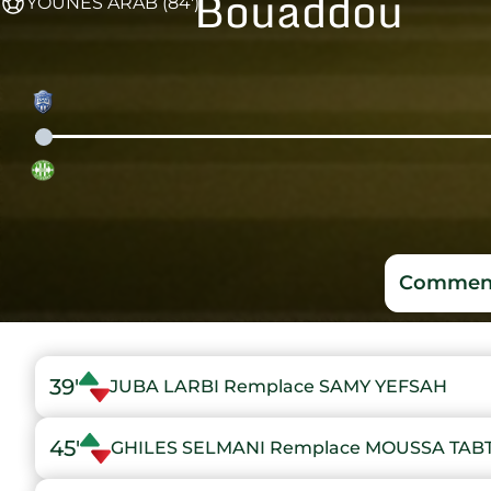
Bouaddou
YOUNES ARAB (84')
Comment
39'
JUBA LARBI Remplace SAMY YEFSAH
45'
GHILES SELMANI Remplace MOUSSA TABT