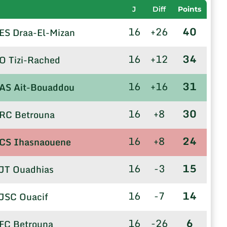
J
Diff
Points
16
+26
40
ES Draa-El-Mizan
16
+12
34
O Tizi-Rached
16
+16
31
AS Ait-Bouaddou
16
+8
30
RC Betrouna
16
+8
24
CS Ihasnaouene
16
-3
15
JT Ouadhias
16
-7
14
JSC Ouacif
16
-26
6
FC Betrouna