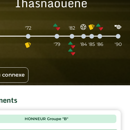
Ihasnaouene
'72
'82
'79
'84
'85
'86
'90
 connexe
ments
HONNEUR Groupe "B"