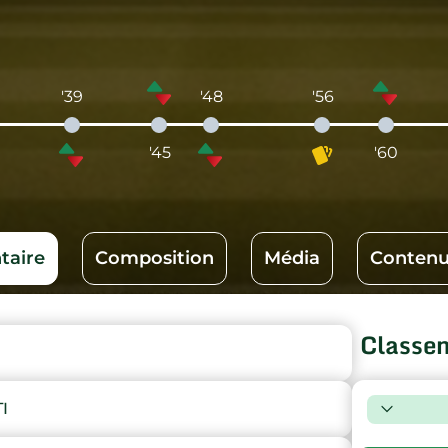
'39
'48
'56
'45
'60
aire
Composition
Média
Contenu
Classe
I