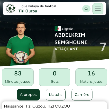
Ligue wilaya de football
Tizi Ouzou
Algérie
ABDELKRIM
7
SEMGHOUNI
ATTAQUANT
83
0
16
Minutes jouées
Buts
Matchs joués
A propos
Matchs
Carrière
Naissance:
Tizi Ouzou, TIZI OUZOU