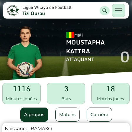
Ligue Wilaya de Football
Tizi Ouzou
Mali
MOUSTAPHA
0
KATTRA
ATTAQUANT
1116
3
18
Minutes jouées
Buts
Matchs joués
A propos
Matchs
Carrière
Naissance:
BAMAKO