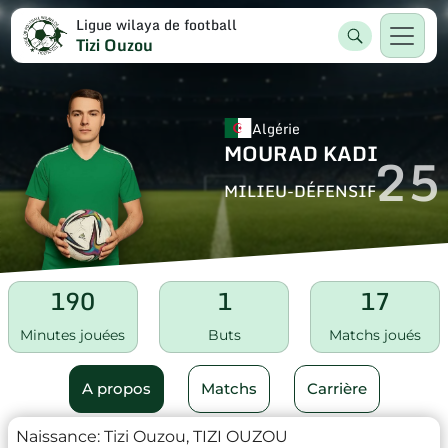
Ligue wilaya de football
Tizi Ouzou
Algérie
MOURAD KADI
25
MILIEU-DÉFENSIF
190
1
17
Minutes jouées
Buts
Matchs joués
A propos
Matchs
Carrière
Naissance:
Tizi Ouzou, TIZI OUZOU