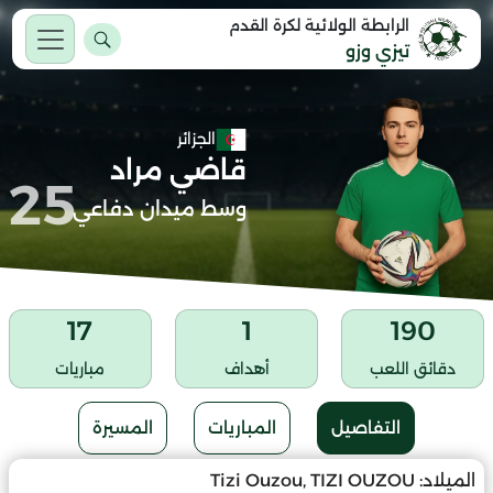
الرابطة الولائية لكرة القدم
تيزي وزو
الجزائر
قاضي مراد
25
وسط ميدان دفاعي
17
1
190
دقائق اللعب
أهداف
مباريات
التفاصيل
المباريات
المسيرة
الميلاد:
Tizi Ouzou, TIZI OUZOU