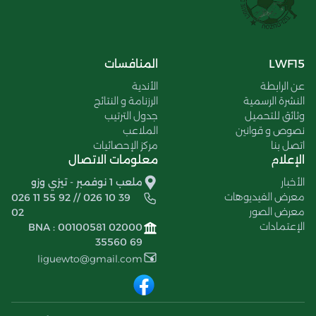
LWF15
المنافسات
عن الرابطة
الأندية
النشرة الرسمية
الرزنامة و النتائج
وثائق للتحميل
جدول الترتيب
نصوص و قوانين
الملاعب
اتصل بنا
مركز الإحصائيات
الإعلام
معلومات الاتصال
الأخبار
ملعب 1 نوفمبر - تيزي وزو
معرض الفيديوهات
026 11 55 92 // 026 10 39
معرض الصور
02
الإعتمادات
BNA : 00100581 02000
35560 69
liguewto@gmail.com