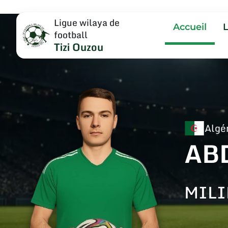
Ligue wilaya de
Accueil
football
Tizi Ouzou
Algé
AB
MILI