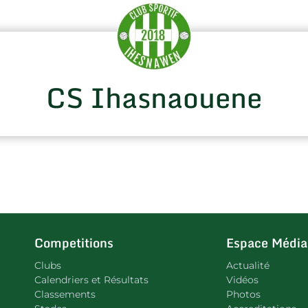
CS Ihasnaouene
Competitions
Espace Média
Clubs
Actualité
Calendriers et Résultats
Vidéos
Classements
Photos