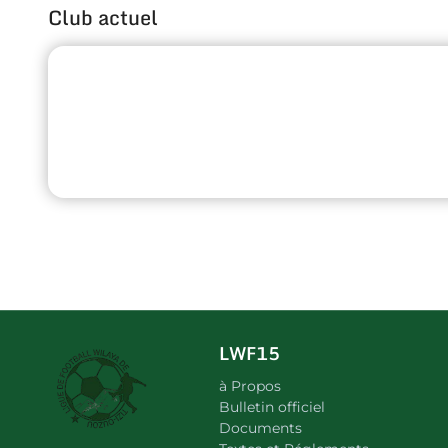
Club actuel
LWF15
à Propos
Bulletin officiel
Documents