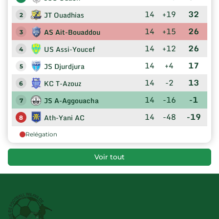
14
+19
32
JT Ouadhias
2
14
+15
26
AS Ait-Bouaddou
3
14
+12
26
US Assi-Youcef
4
14
+4
17
JS Djurdjura
5
14
-2
13
KC T-Azouz
6
14
-16
-1
JS A-Aggouacha
7
14
-48
-19
Ath-Yani AC
8
Relégation
Voir tout