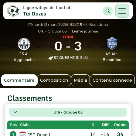
Ligue wilaya de football
Tizi Ouzou
mardi 31 mars 2026
13:30
Ait-Bouaddou
U16 - Groupe 05
13ème journée
Forfait
0
-
3
JS A-
AS Ait-
SI GUESMI Si Saïd
Aggouacha
Bouaddou
Commentaire
Composition
Média
Contenu connexe
Classements
U16 - Groupe 05
Pos
Club
J
Diff
Points
14
+16
34
JSC Ouacif
1