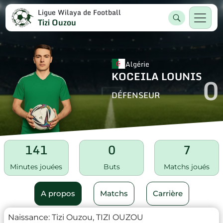
Ligue Wilaya de Football
Tizi Ouzou
Algérie
KOCEILA LOUNIS
0
DÉFENSEUR
141
0
7
Minutes jouées
Buts
Matchs joués
A propos
Matchs
Carrière
Naissance:
Tizi Ouzou, TIZI OUZOU