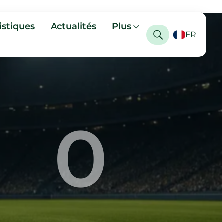
istiques
Actualités
Plus
FR
0