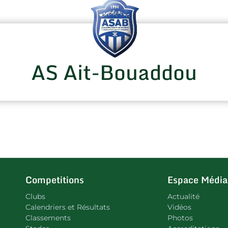
AS Ait-Bouaddou
Competitions
Espace Média
Clubs
Actualité
Calendriers et Résultats
Vidéos
Classements
Photos