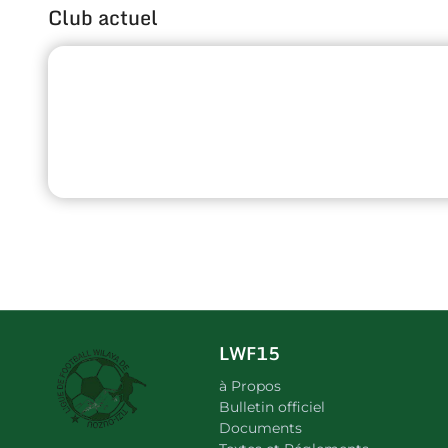
Club actuel
LWF15
à Propos
Bulletin officiel
Documents