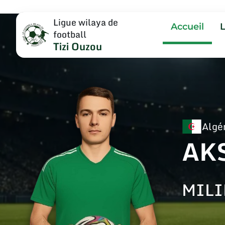
Ligue wilaya de
Accueil
football
Tizi Ouzou
Algé
AK
MILI