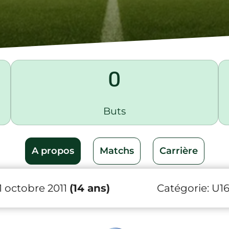
0
Buts
A propos
Matchs
Carrière
1 octobre 2011
(14 ans)
Catégorie:
U1