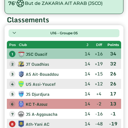
76'
But de ZAKARIA AIT ARAB (JSCO)
Classements
U16 - Groupe 05
Pos
Club
J
Diff
Points
14
+16
34
JSC Ouacif
1
14
+19
32
JT Ouadhias
2
14
+15
26
AS Ait-Bouaddou
3
14
+12
26
US Assi-Youcef
4
14
+4
17
JS Djurdjura
5
14
-2
13
KC T-Azouz
6
14
-16
-1
JS A-Aggouacha
7
14
-48
-19
Ath-Yani AC
8