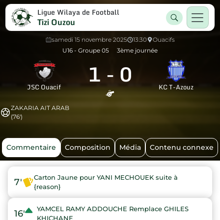
Ligue Wilaya de Football
Tizi Ouzou
samedi 15 novembre 2025
13:30
Ouacifs
U16 - Groupe 05
3ème journée
1
-
0
JSC Ouacif
KC T-Azouz
ZAKARIA AIT ARAB
(76')
Commentaire
Composition
Média
Contenu connexe
Carton Jaune pour YANI MECHOUEK suite à
7'
{reason}
YAMCEL RAMY ADDOUCHE Remplace GHILES
16'
KHICHANE