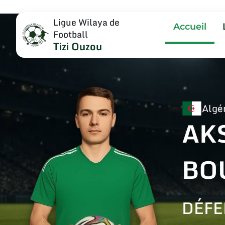
Ligue Wilaya de
Accueil
Football
Tizi Ouzou
Algé
AK
BO
DÉFE