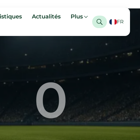
istiques
Actualités
Plus
FR
0