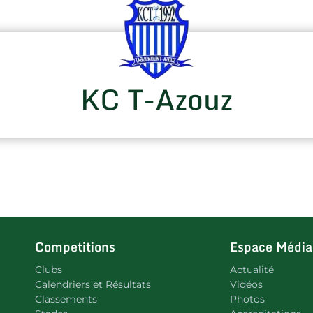
KC T-Azouz
Competitions
Espace Média
Clubs
Actualité
Calendriers et Résultats
Vidéos
Classements
Photos