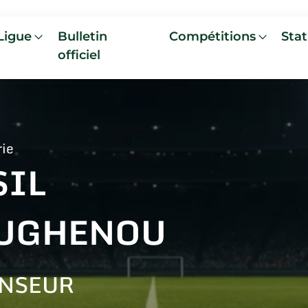
Ligue
Bulletin
Compétitions
Stat
officiel
rie
SIL
UGHENOU
NSEUR