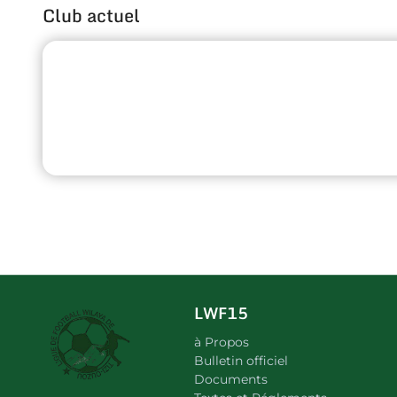
Club actuel
LWF15
à Propos
Bulletin officiel
Documents