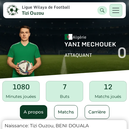
Ligue Wilaya de Football
Tizi Ouzou
Algérie
YANI MECHOUEK
0
ATTAQUANT
1080
7
12
Minutes jouées
Buts
Matchs joués
A propos
Matchs
Carrière
Naissance:
Tizi Ouzou, BENI DOUALA