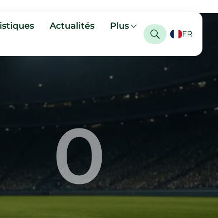
istiques
Actualités
Plus
FR
0